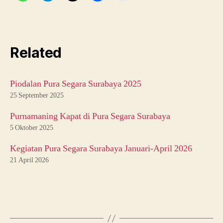
k
e
c
a
Related
k
d
a
Piodalan Pura Segara Surabaya 2025
n
c
25 September 2025
e
Purnamaning Kapat di Pura Segara Surabaya
s
u
5 Oktober 2025
r
Kegiatan Pura Segara Surabaya Januari-April 2026
a
b
21 April 2026
a
y
a
,
Tag
pi
o