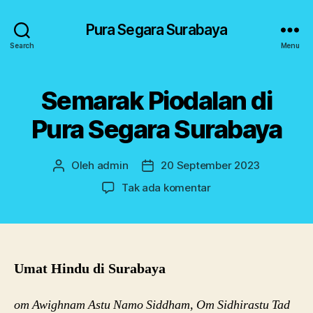
Pura Segara Surabaya
Search
Menu
Semarak Piodalan di
Kategori
U
N
C
Pura Segara Surabaya
A
T
E
G
Oleh
admin
20 September 2023
Penulis
Tanggal
O
artikel
artikel
pada
Tak ada komentar
R
I
Semarak
Z
Piodalan
E
di
D
Pura
Segara
Umat Hindu di Surabaya
Surabaya
om Awighnam Astu Namo Siddham, Om Sidhirastu Tad