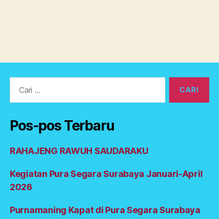
t
hi
n
d
u
s
u
Cari:
r
a
b
a
Pos-pos Terbaru
y
a
RAHAJENG RAWUH SAUDARAKU
Kegiatan Pura Segara Surabaya Januari-April
2026
Purnamaning Kapat di Pura Segara Surabaya