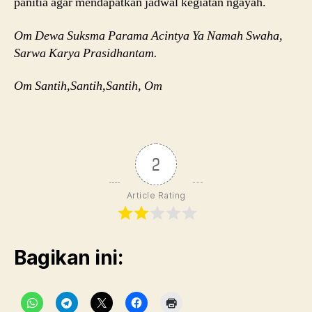
panitia agar mendapatkan jadwal kegiatan ngayah.
Om Dewa Suksma Parama Acintya Ya Namah Swaha,
b
Sarwa Karya Prasidhantam.
u
d
Om Santih,Santih,Santih, Om
a
y
Golden-Bet-Casino
a
casinopayment.co.uk
b
al
2
i
di
Article Rating
s
u
r
a
Bagikan ini:
b
a
y
a
,