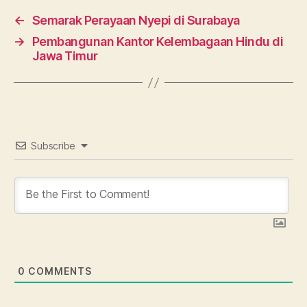
d
al
←
Semarak Perayaan Nyepi di Surabaya
a
→
Pembangunan Kantor Kelembagaan Hindu di
n
Jawa Timur
p
u
r
a
s
e
Subscribe
g
a
r
a
2
0
2
3
,
0
COMMENTS
u
m
a