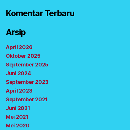
a
Komentar Terbaru
t
hi
n
Arsip
d
u
s
April 2026
u
Oktober 2025
r
a
September 2025
b
Juni 2024
a
September 2023
y
a
April 2023
September 2021
Juni 2021
Mei 2021
Mei 2020