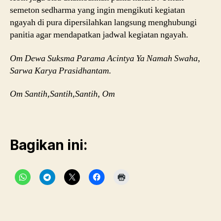
a
,
semeton sedharma yang ingin mengikuti kegiatan
k
ngayah di pura dipersilahkan langsung menghubungi
e
panitia agar mendapatkan jadwal kegiatan ngayah.
c
a
Om Dewa Suksma Parama Acintya Ya Namah Swaha,
k
Sarwa Karya Prasidhantam.
d
a
n
Om Santih,Santih,Santih, Om
c
e
Golden-Bet-Casino
s
casinopayment.co.uk
u
Bagikan ini:
r
a
b
a
y
a
,
Tag
pi