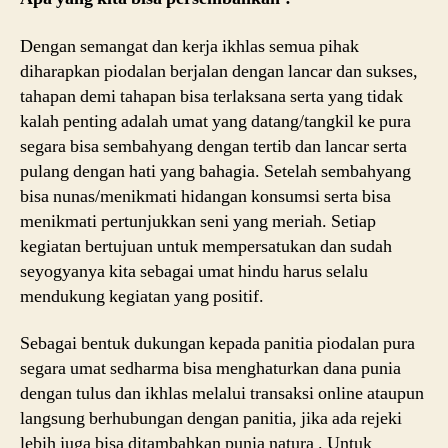
Dengan semangat dan kerja ikhlas semua pihak
diharapkan piodalan berjalan dengan lancar dan sukses,
b
tahapan demi tahapan bisa terlaksana serta yang tidak
u
kalah penting adalah umat yang datang/tangkil ke pura
d
segara bisa sembahyang dengan tertib dan lancar serta
a
pulang dengan hati yang bahagia. Setelah sembahyang
y
bisa nunas/menikmati hidangan konsumsi serta bisa
a
b
menikmati pertunjukkan seni yang meriah. Setiap
al
kegiatan bertujuan untuk mempersatukan dan sudah
i
seyogyanya kita sebagai umat hindu harus selalu
di
mendukung kegiatan yang positif.
s
u
Sebagai bentuk dukungan kepada panitia piodalan pura
r
segara umat sedharma bisa menghaturkan dana punia
a
dengan tulus dan ikhlas melalui transaksi online ataupun
b
a
langsung berhubungan dengan panitia, jika ada rejeki
y
lebih juga bisa ditambahkan punia natura . Untuk