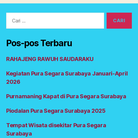
o
d
al
Cari:
a
n
p
Pos-pos Terbaru
u
r
a
RAHAJENG RAWUH SAUDARAKU
s
e
Kegiatan Pura Segara Surabaya Januari-April
g
2026
a
r
Purnamaning Kapat di Pura Segara Surabaya
a
2
0
Piodalan Pura Segara Surabaya 2025
2
3
,
Tempat Wisata disekitar Pura Segara
u
Surabaya
m