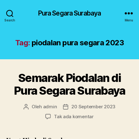
Pura Segara Surabaya
Search
Menu
Tag:
piodalan pura segara 2023
Semarak Piodalan di
Kategori
U
N
C
Pura Segara Surabaya
A
T
E
G
Oleh
admin
20 September 2023
Penulis
Tanggal
O
artikel
artikel
pada
Tak ada komentar
R
I
Semarak
Z
Piodalan
E
di
D